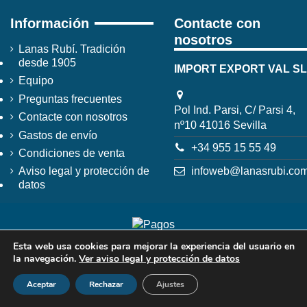
Información
Contacte con
nosotros
Lanas Rubí. Tradición
desde 1905
IMPORT EXPORT VAL SL
Equipo
Preguntas frecuentes
Pol Ind. Parsi, C/ Parsi 4,
Contacte con nosotros
nº10 41016 Sevilla
Gastos de envío
+34 955 15 55 49
Condiciones de venta
infoweb@lanasrubi.co
Aviso legal y protección de
datos
Esta web usa cookies para mejorar la experiencia del usuario en
la navegación.
Ver aviso legal y protección de datos
Aceptar
Rechazar
Ajustes