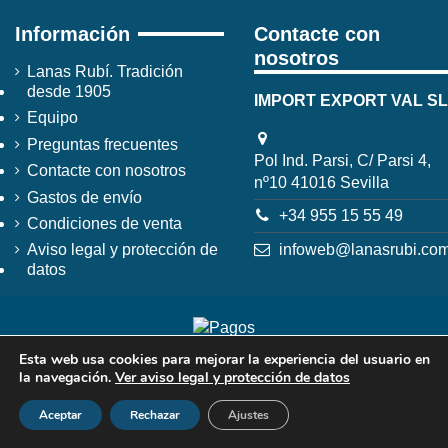
Información
Contacte con
nosotros
Lanas Rubí. Tradición
desde 1905
IMPORT EXPORT VAL SL
Equipo
Preguntas frecuentes
Pol Ind. Parsi, C/ Parsi 4,
Contacte con nosotros
nº10 41016 Sevilla
Gastos de envío
+34 955 15 55 49
Condiciones de venta
infoweb@lanasrubi.co
Aviso legal y protección de
datos
Esta web usa cookies para mejorar la experiencia del usuario en
la navegación.
Ver aviso legal y protección de datos
Aceptar
Rechazar
Ajustes