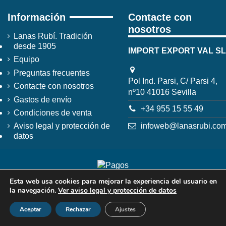
Información
Contacte con
nosotros
Lanas Rubí. Tradición
desde 1905
IMPORT EXPORT VAL SL
Equipo
Preguntas frecuentes
Pol Ind. Parsi, C/ Parsi 4,
Contacte con nosotros
nº10 41016 Sevilla
Gastos de envío
+34 955 15 55 49
Condiciones de venta
infoweb@lanasrubi.co
Aviso legal y protección de
datos
Esta web usa cookies para mejorar la experiencia del usuario en
la navegación.
Ver aviso legal y protección de datos
Aceptar
Rechazar
Ajustes