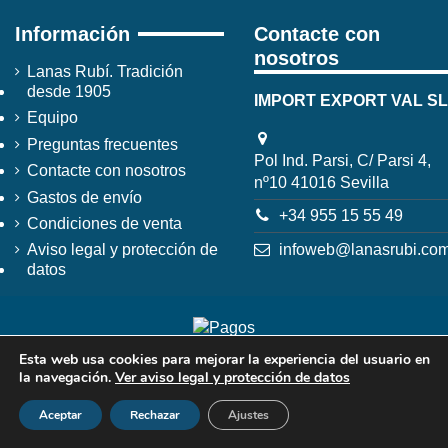
Información
Contacte con
nosotros
Lanas Rubí. Tradición
desde 1905
IMPORT EXPORT VAL SL
Equipo
Preguntas frecuentes
Pol Ind. Parsi, C/ Parsi 4,
Contacte con nosotros
nº10 41016 Sevilla
Gastos de envío
+34 955 15 55 49
Condiciones de venta
infoweb@lanasrubi.co
Aviso legal y protección de
datos
Esta web usa cookies para mejorar la experiencia del usuario en
la navegación.
Ver aviso legal y protección de datos
Aceptar
Rechazar
Ajustes