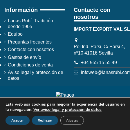
Información
Contacte con
nosotros
Lanas Rubí. Tradición
desde 1905
IMPORT EXPORT VAL SL
Equipo
Preguntas frecuentes
Pol Ind. Parsi, C/ Parsi 4,
Contacte con nosotros
nº10 41016 Sevilla
Gastos de envío
+34 955 15 55 49
Condiciones de venta
infoweb@lanasrubi.co
Aviso legal y protección de
datos
Esta web usa cookies para mejorar la experiencia del usuario en
la navegación.
Ver aviso legal y protección de datos
Aceptar
Rechazar
Ajustes