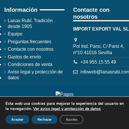
Información
Contacte con
nosotros
Lanas Rubí. Tradición
desde 1905
IMPORT EXPORT VAL SL
Equipo
Preguntas frecuentes
Pol Ind. Parsi, C/ Parsi 4,
Contacte con nosotros
nº10 41016 Sevilla
Gastos de envío
+34 955 15 55 49
Condiciones de venta
infoweb@lanasrubi.co
Aviso legal y protección de
datos
Esta web usa cookies para mejorar la experiencia del usuario en
la navegación.
Ver aviso legal y protección de datos
Aceptar
Rechazar
Ajustes