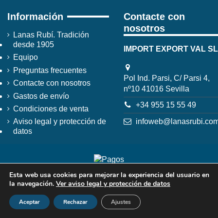
Información
Contacte con
nosotros
Lanas Rubí. Tradición
desde 1905
IMPORT EXPORT VAL SL
Equipo
Preguntas frecuentes
Pol Ind. Parsi, C/ Parsi 4,
Contacte con nosotros
nº10 41016 Sevilla
Gastos de envío
+34 955 15 55 49
Condiciones de venta
infoweb@lanasrubi.co
Aviso legal y protección de
datos
Esta web usa cookies para mejorar la experiencia del usuario en
la navegación.
Ver aviso legal y protección de datos
Aceptar
Rechazar
Ajustes