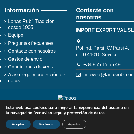
Información
Contacte con
nosotros
Lanas Rubí. Tradición
desde 1905
IMPORT EXPORT VAL SL
Equipo
Preguntas frecuentes
Pol Ind. Parsi, C/ Parsi 4,
Contacte con nosotros
nº10 41016 Sevilla
Gastos de envío
+34 955 15 55 49
Condiciones de venta
infoweb@lanasrubi.co
Aviso legal y protección de
datos
Esta web usa cookies para mejorar la experiencia del usuario en
la navegación.
Ver aviso legal y protección de datos
Aceptar
Rechazar
Ajustes