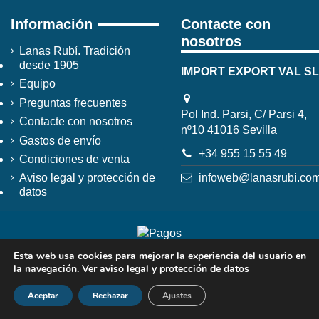
Información
Contacte con
nosotros
Lanas Rubí. Tradición
desde 1905
IMPORT EXPORT VAL SL
Equipo
Preguntas frecuentes
Pol Ind. Parsi, C/ Parsi 4,
Contacte con nosotros
nº10 41016 Sevilla
Gastos de envío
+34 955 15 55 49
Condiciones de venta
infoweb@lanasrubi.co
Aviso legal y protección de
datos
Esta web usa cookies para mejorar la experiencia del usuario en
la navegación.
Ver aviso legal y protección de datos
Aceptar
Rechazar
Ajustes