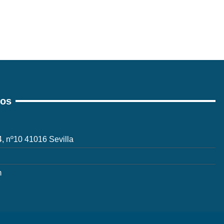
ros
 4, nº10 41016 Sevilla
m