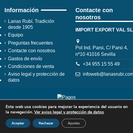
Información
Contacte con
nosotros
Lanas Rubí. Tradición
desde 1905
IMPORT EXPORT VAL SL
Equipo
Preguntas frecuentes
Pol Ind. Parsi, C/ Parsi 4,
Contacte con nosotros
nº10 41016 Sevilla
Gastos de envío
+34 955 15 55 49
Condiciones de venta
infoweb@lanasrubi.co
Aviso legal y protección de
datos
Esta web usa cookies para mejorar la experiencia del usuario en
la navegación.
Ver aviso legal y protección de datos
Aceptar
Rechazar
Ajustes