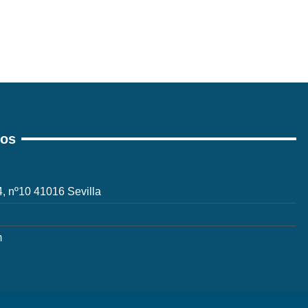
ros
 4, nº10 41016 Sevilla
m