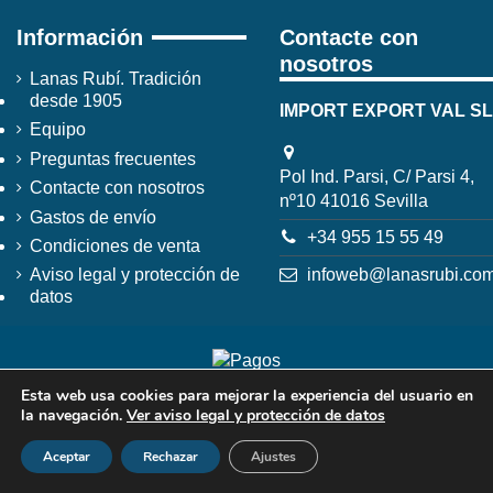
Información
Contacte con
nosotros
Lanas Rubí. Tradición
desde 1905
IMPORT EXPORT VAL SL
Equipo
Preguntas frecuentes
Pol Ind. Parsi, C/ Parsi 4,
Contacte con nosotros
nº10 41016 Sevilla
Gastos de envío
+34 955 15 55 49
Condiciones de venta
infoweb@lanasrubi.co
Aviso legal y protección de
datos
Esta web usa cookies para mejorar la experiencia del usuario en
la navegación.
Ver aviso legal y protección de datos
Aceptar
Rechazar
Ajustes