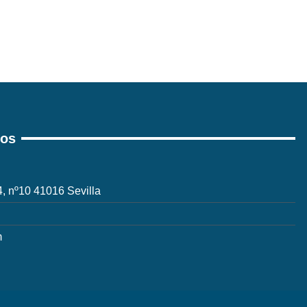
ros
 4, nº10 41016 Sevilla
m