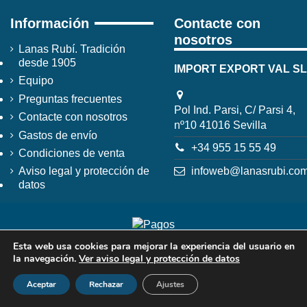
Información
Contacte con
nosotros
Lanas Rubí. Tradición
desde 1905
IMPORT EXPORT VAL SL
Equipo
Preguntas frecuentes
Pol Ind. Parsi, C/ Parsi 4,
Contacte con nosotros
nº10 41016 Sevilla
Gastos de envío
+34 955 15 55 49
Condiciones de venta
infoweb@lanasrubi.co
Aviso legal y protección de
datos
Esta web usa cookies para mejorar la experiencia del usuario en
la navegación.
Ver aviso legal y protección de datos
Aceptar
Rechazar
Ajustes