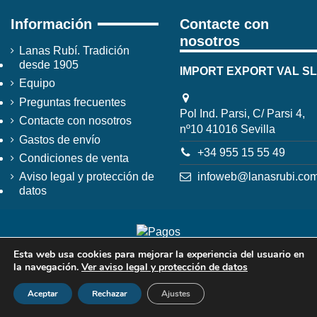
Información
Contacte con
nosotros
Lanas Rubí. Tradición
desde 1905
IMPORT EXPORT VAL SL
Equipo
Preguntas frecuentes
Pol Ind. Parsi, C/ Parsi 4,
Contacte con nosotros
nº10 41016 Sevilla
Gastos de envío
+34 955 15 55 49
Condiciones de venta
infoweb@lanasrubi.co
Aviso legal y protección de
datos
Esta web usa cookies para mejorar la experiencia del usuario en
la navegación.
Ver aviso legal y protección de datos
Aceptar
Rechazar
Ajustes