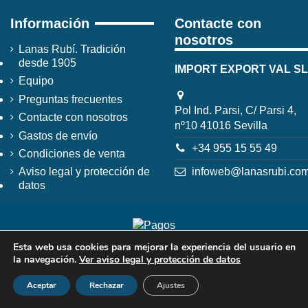
Información
Contacte con
nosotros
Lanas Rubí. Tradición
desde 1905
IMPORT EXPORT VAL SL
Equipo
Preguntas frecuentes
Pol Ind. Parsi, C/ Parsi 4,
Contacte con nosotros
nº10 41016 Sevilla
Gastos de envío
+34 955 15 55 49
Condiciones de venta
infoweb@lanasrubi.co
Aviso legal y protección de
datos
Esta web usa cookies para mejorar la experiencia del usuario en
la navegación.
Ver aviso legal y protección de datos
Aceptar
Rechazar
Ajustes