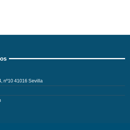
ros
 4, nº10 41016 Sevilla
m