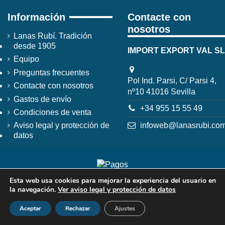
Información
Contacte con
nosotros
Lanas Rubí. Tradición
desde 1905
IMPORT EXPORT VAL SL
Equipo
Preguntas frecuentes
Pol Ind. Parsi, C/ Parsi 4,
Contacte con nosotros
nº10 41016 Sevilla
Gastos de envío
+34 955 15 55 49
Condiciones de venta
infoweb@lanasrubi.co
Aviso legal y protección de
datos
Esta web usa cookies para mejorar la experiencia del usuario en
la navegación.
Ver aviso legal y protección de datos
Aceptar
Rechazar
Ajustes