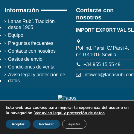
Información
Contacte con
nosotros
Lanas Rubí. Tradición
desde 1905
IMPORT EXPORT VAL SL
Equipo
Preguntas frecuentes
Pol Ind. Parsi, C/ Parsi 4,
Contacte con nosotros
nº10 41016 Sevilla
Gastos de envío
+34 955 15 55 49
Condiciones de venta
infoweb@lanasrubi.co
Aviso legal y protección de
datos
Esta web usa cookies para mejorar la experiencia del usuario en
la navegación.
Ver aviso legal y protección de datos
Aceptar
Rechazar
Ajustes