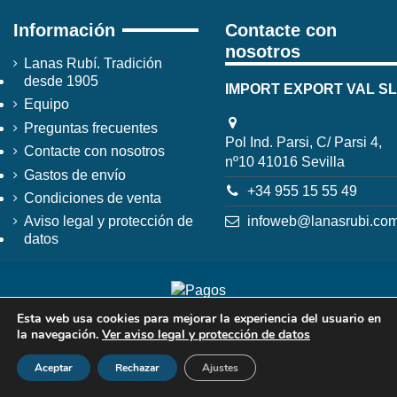
Información
Contacte con
nosotros
Lanas Rubí. Tradición
desde 1905
IMPORT EXPORT VAL SL
Equipo
Preguntas frecuentes
Pol Ind. Parsi, C/ Parsi 4,
Contacte con nosotros
nº10 41016 Sevilla
Gastos de envío
+34 955 15 55 49
Condiciones de venta
infoweb@lanasrubi.co
Aviso legal y protección de
datos
Esta web usa cookies para mejorar la experiencia del usuario en
la navegación.
Ver aviso legal y protección de datos
Aceptar
Rechazar
Ajustes