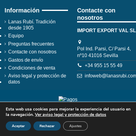
Información
Contacte con
nosotros
Lanas Rubí. Tradición
desde 1905
IMPORT EXPORT VAL SL
Equipo
Preguntas frecuentes
Pol Ind. Parsi, C/ Parsi 4,
Contacte con nosotros
nº10 41016 Sevilla
Gastos de envío
+34 955 15 55 49
Condiciones de venta
infoweb@lanasrubi.co
Aviso legal y protección de
datos
Esta web usa cookies para mejorar la experiencia del usuario en
la navegación.
Ver aviso legal y protección de datos
Aceptar
Rechazar
Ajustes