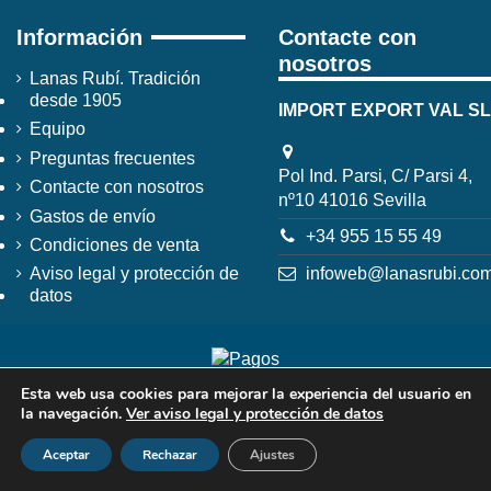
Información
Contacte con
nosotros
Lanas Rubí. Tradición
desde 1905
IMPORT EXPORT VAL SL
Equipo
Preguntas frecuentes
Pol Ind. Parsi, C/ Parsi 4,
Contacte con nosotros
nº10 41016 Sevilla
Gastos de envío
+34 955 15 55 49
Condiciones de venta
infoweb@lanasrubi.co
Aviso legal y protección de
datos
Esta web usa cookies para mejorar la experiencia del usuario en
la navegación.
Ver aviso legal y protección de datos
Aceptar
Rechazar
Ajustes