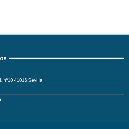
ros
 4, nº10 41016 Sevilla
m