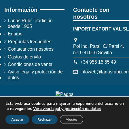
Información
Contacte con
nosotros
Lanas Rubí. Tradición
desde 1905
IMPORT EXPORT VAL SL
Equipo
Preguntas frecuentes
Pol Ind. Parsi, C/ Parsi 4,
Contacte con nosotros
nº10 41016 Sevilla
Gastos de envío
+34 955 15 55 49
Condiciones de venta
infoweb@lanasrubi.co
Aviso legal y protección de
datos
Esta web usa cookies para mejorar la experiencia del usuario en
la navegación.
Ver aviso legal y protección de datos
Aceptar
Rechazar
Ajustes