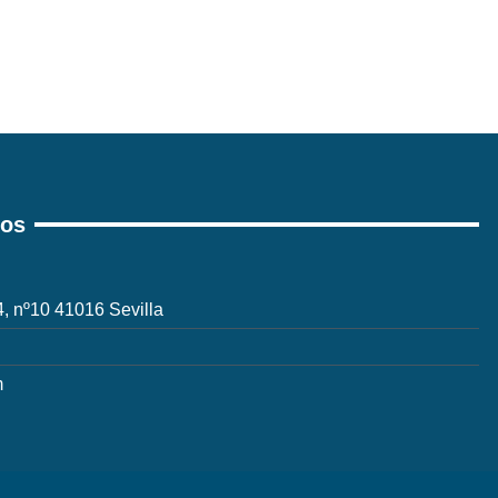
ros
 4, nº10 41016 Sevilla
m