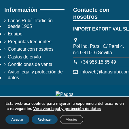
Información
Contacte con
nosotros
Lanas Rubí. Tradición
desde 1905
IMPORT EXPORT VAL SL
Equipo
Preguntas frecuentes
Pol Ind. Parsi, C/ Parsi 4,
Contacte con nosotros
nº10 41016 Sevilla
Gastos de envío
+34 955 15 55 49
Condiciones de venta
infoweb@lanasrubi.co
Aviso legal y protección de
datos
Esta web usa cookies para mejorar la experiencia del usuario en
la navegación.
Ver aviso legal y protección de datos
Aceptar
Rechazar
Ajustes