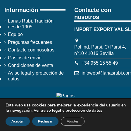
Información
Contacte con
nosotros
Lanas Rubí. Tradición
desde 1905
IMPORT EXPORT VAL SL
Equipo
Preguntas frecuentes
Pol Ind. Parsi, C/ Parsi 4,
Contacte con nosotros
nº10 41016 Sevilla
Gastos de envío
+34 955 15 55 49
Condiciones de venta
infoweb@lanasrubi.co
Aviso legal y protección de
datos
Esta web usa cookies para mejorar la experiencia del usuario en
la navegación.
Ver aviso legal y protección de datos
Aceptar
Rechazar
Ajustes