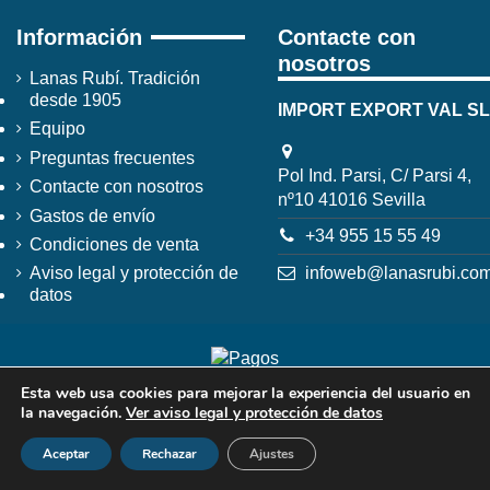
Información
Contacte con
nosotros
Lanas Rubí. Tradición
desde 1905
IMPORT EXPORT VAL SL
Equipo
Preguntas frecuentes
Pol Ind. Parsi, C/ Parsi 4,
Contacte con nosotros
nº10 41016 Sevilla
Gastos de envío
+34 955 15 55 49
Condiciones de venta
infoweb@lanasrubi.co
Aviso legal y protección de
datos
Esta web usa cookies para mejorar la experiencia del usuario en
la navegación.
Ver aviso legal y protección de datos
Aceptar
Rechazar
Ajustes