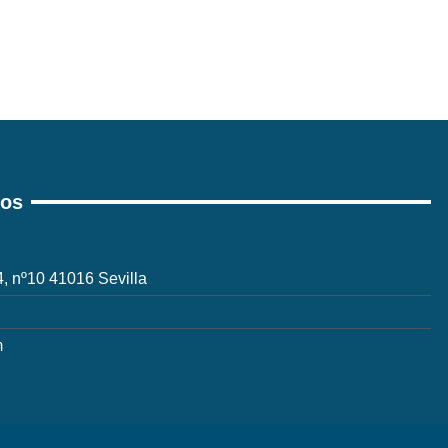
ros
 4, nº10 41016 Sevilla
m