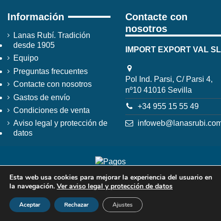
Información
Contacte con
nosotros
Lanas Rubí. Tradición
desde 1905
IMPORT EXPORT VAL SL
Equipo
Preguntas frecuentes
Pol Ind. Parsi, C/ Parsi 4,
Contacte con nosotros
nº10 41016 Sevilla
Gastos de envío
+34 955 15 55 49
Condiciones de venta
infoweb@lanasrubi.co
Aviso legal y protección de
datos
Esta web usa cookies para mejorar la experiencia del usuario en
la navegación.
Ver aviso legal y protección de datos
Aceptar
Rechazar
Ajustes