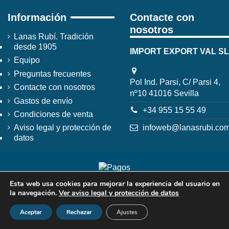
Información
Contacte con
nosotros
Lanas Rubí. Tradición
desde 1905
IMPORT EXPORT VAL SL
Equipo
Preguntas frecuentes
Pol Ind. Parsi, C/ Parsi 4,
Contacte con nosotros
nº10 41016 Sevilla
Gastos de envío
+34 955 15 55 49
Condiciones de venta
infoweb@lanasrubi.co
Aviso legal y protección de
datos
Esta web usa cookies para mejorar la experiencia del usuario en
la navegación.
Ver aviso legal y protección de datos
Aceptar
Rechazar
Ajustes