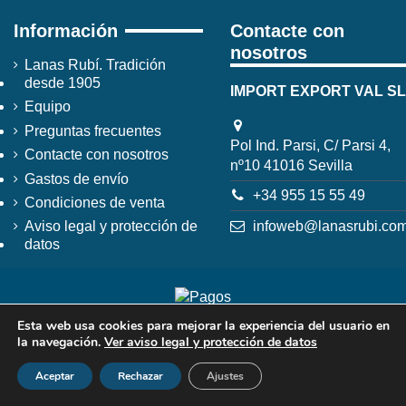
Información
Contacte con
nosotros
Lanas Rubí. Tradición
desde 1905
IMPORT EXPORT VAL SL
Equipo
Preguntas frecuentes
Pol Ind. Parsi, C/ Parsi 4,
Contacte con nosotros
nº10 41016 Sevilla
Gastos de envío
+34 955 15 55 49
Condiciones de venta
infoweb@lanasrubi.co
Aviso legal y protección de
datos
Esta web usa cookies para mejorar la experiencia del usuario en
la navegación.
Ver aviso legal y protección de datos
Aceptar
Rechazar
Ajustes