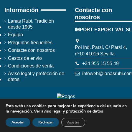
Información
Contacte con
nosotros
Lanas Rubí. Tradición
desde 1905
IMPORT EXPORT VAL SL
Equipo
Preguntas frecuentes
Pol Ind. Parsi, C/ Parsi 4,
Contacte con nosotros
nº10 41016 Sevilla
Gastos de envío
+34 955 15 55 49
Condiciones de venta
infoweb@lanasrubi.co
Aviso legal y protección de
datos
Esta web usa cookies para mejorar la experiencia del usuario en
la navegación.
Ver aviso legal y protección de datos
Aceptar
Rechazar
Ajustes