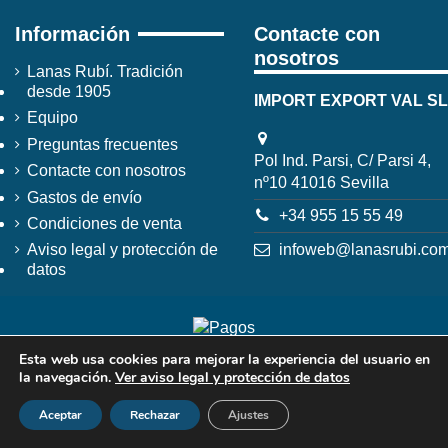
Información
Contacte con
nosotros
Lanas Rubí. Tradición
desde 1905
IMPORT EXPORT VAL SL
Equipo
Preguntas frecuentes
Pol Ind. Parsi, C/ Parsi 4,
Contacte con nosotros
nº10 41016 Sevilla
Gastos de envío
+34 955 15 55 49
Condiciones de venta
infoweb@lanasrubi.co
Aviso legal y protección de
datos
Esta web usa cookies para mejorar la experiencia del usuario en
la navegación.
Ver aviso legal y protección de datos
Aceptar
Rechazar
Ajustes