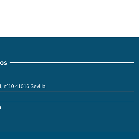
ros
 4, nº10 41016 Sevilla
m