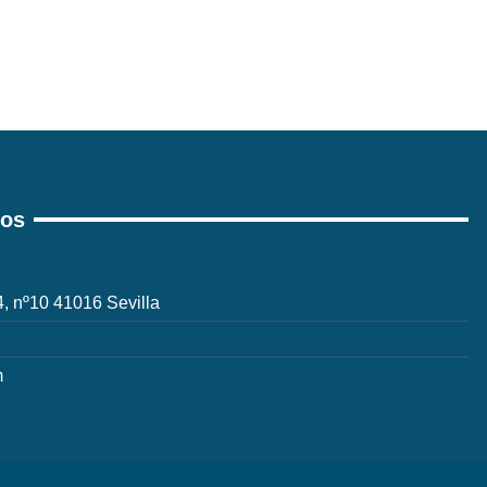
ros
 4, nº10 41016 Sevilla
m