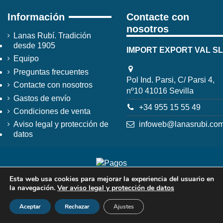
Información
Contacte con
nosotros
Lanas Rubí. Tradición
desde 1905
IMPORT EXPORT VAL SL
Equipo
Preguntas frecuentes
Pol Ind. Parsi, C/ Parsi 4,
Contacte con nosotros
nº10 41016 Sevilla
Gastos de envío
+34 955 15 55 49
Condiciones de venta
infoweb@lanasrubi.co
Aviso legal y protección de
datos
Esta web usa cookies para mejorar la experiencia del usuario en
la navegación.
Ver aviso legal y protección de datos
Aceptar
Rechazar
Ajustes