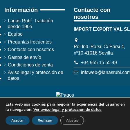
Información
Contacte con
nosotros
Lanas Rubí. Tradición
desde 1905
IMPORT EXPORT VAL SL
Equipo
Preguntas frecuentes
Pol Ind. Parsi, C/ Parsi 4,
Contacte con nosotros
nº10 41016 Sevilla
Gastos de envío
+34 955 15 55 49
Condiciones de venta
infoweb@lanasrubi.co
Aviso legal y protección de
datos
Esta web usa cookies para mejorar la experiencia del usuario en
la navegación.
Ver aviso legal y protección de datos
Aceptar
Rechazar
Ajustes