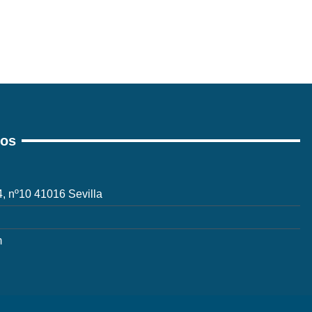
ros
 4, nº10 41016 Sevilla
m