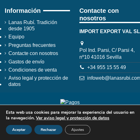
Información
Contacte con
nosotros
Lanas Rubí. Tradición
desde 1905
IMPORT EXPORT VAL SL
Equipo
Preguntas frecuentes
Pol Ind. Parsi, C/ Parsi 4,
Contacte con nosotros
nº10 41016 Sevilla
Gastos de envío
+34 955 15 55 49
Condiciones de venta
infoweb@lanasrubi.co
Aviso legal y protección de
datos
Esta web usa cookies para mejorar la experiencia del usuario en
la navegación.
Ver aviso legal y protección de datos
Aceptar
Rechazar
Ajustes