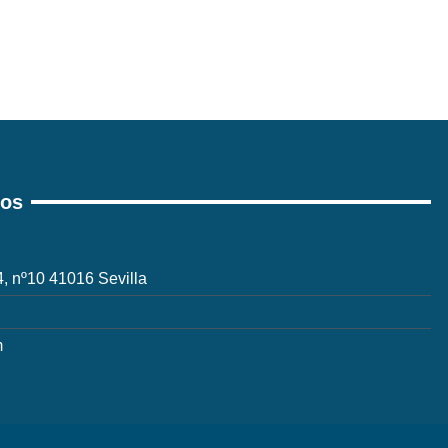
ros
 4, nº10 41016 Sevilla
m