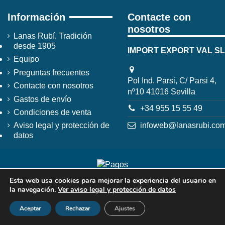
Información
Contacte con
nosotros
Lanas Rubí. Tradición
desde 1905
IMPORT EXPORT VAL SL
Equipo
Preguntas frecuentes
Pol Ind. Parsi, C/ Parsi 4,
Contacte con nosotros
nº10 41016 Sevilla
Gastos de envío
+34 955 15 55 49
Condiciones de venta
infoweb@lanasrubi.co
Aviso legal y protección de
datos
Esta web usa cookies para mejorar la experiencia del usuario en
la navegación.
Ver aviso legal y protección de datos
Aceptar
Rechazar
Ajustes