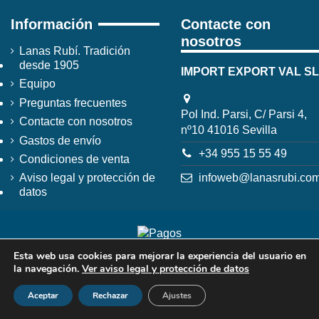
Información
Contacte con
nosotros
Lanas Rubí. Tradición
desde 1905
IMPORT EXPORT VAL SL
Equipo
Preguntas frecuentes
Pol Ind. Parsi, C/ Parsi 4,
Contacte con nosotros
nº10 41016 Sevilla
Gastos de envío
+34 955 15 55 49
Condiciones de venta
infoweb@lanasrubi.co
Aviso legal y protección de
datos
Esta web usa cookies para mejorar la experiencia del usuario en
la navegación.
Ver aviso legal y protección de datos
Aceptar
Rechazar
Ajustes