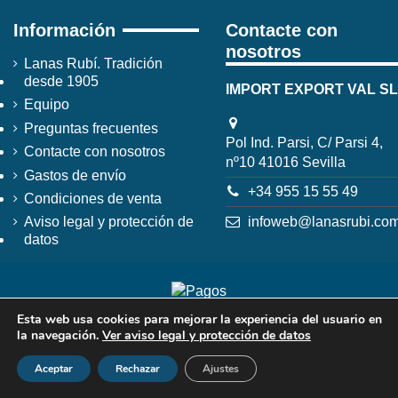
Información
Contacte con
nosotros
Lanas Rubí. Tradición
desde 1905
IMPORT EXPORT VAL SL
Equipo
Preguntas frecuentes
Pol Ind. Parsi, C/ Parsi 4,
Contacte con nosotros
nº10 41016 Sevilla
Gastos de envío
+34 955 15 55 49
Condiciones de venta
infoweb@lanasrubi.co
Aviso legal y protección de
datos
Esta web usa cookies para mejorar la experiencia del usuario en
la navegación.
Ver aviso legal y protección de datos
Aceptar
Rechazar
Ajustes