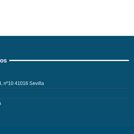
ros
 4, nº10 41016 Sevilla
m