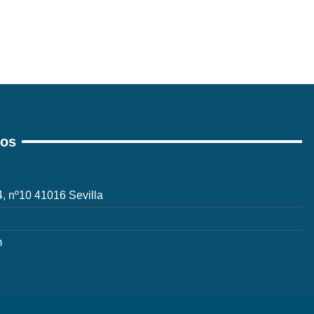
ros
 4, nº10 41016 Sevilla
m