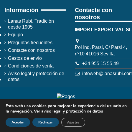
Información
Contacte con
nosotros
Lanas Rubí. Tradición
desde 1905
IMPORT EXPORT VAL SL
Equipo
Preguntas frecuentes
Pol Ind. Parsi, C/ Parsi 4,
Contacte con nosotros
nº10 41016 Sevilla
Gastos de envío
+34 955 15 55 49
Condiciones de venta
infoweb@lanasrubi.co
Aviso legal y protección de
datos
Esta web usa cookies para mejorar la experiencia del usuario en
la navegación.
Ver aviso legal y protección de datos
Aceptar
Rechazar
Ajustes