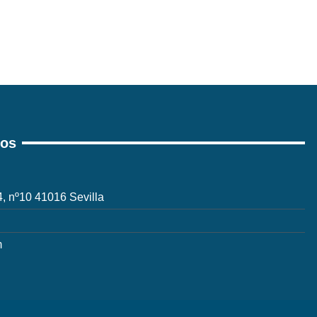
ros
 4, nº10 41016 Sevilla
m