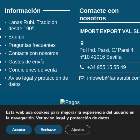
Información
Contacte con
nosotros
Lanas Rubí. Tradición
desde 1905
IMPORT EXPORT VAL SL
Equipo
Preguntas frecuentes
Pol Ind. Parsi, C/ Parsi 4,
Contacte con nosotros
nº10 41016 Sevilla
Gastos de envío
+34 955 15 55 49
Condiciones de venta
infoweb@lanasrubi.co
Aviso legal y protección de
datos
Esta web usa cookies para mejorar la experiencia del usuario en
la navegación.
Ver aviso legal y protección de datos
Aceptar
Rechazar
Ajustes